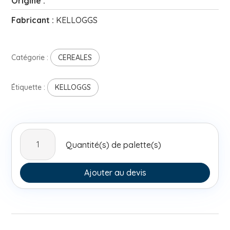
Origine :
Fabricant :
KELLOGGS
Catégorie :
CEREALES
Étiquette :
KELLOGGS
quantité
Quantité(s) de palette(s)
de
Kelloggs
All-
Ajouter au devis
Bran
Prebiotic
Granola
Almond