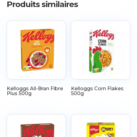
&
Produits similaires
Pumpkin
Seeds
380g
Kelloggs All-Bran Fibre
Kelloggs Corn Flakes
Plus 500g
500g