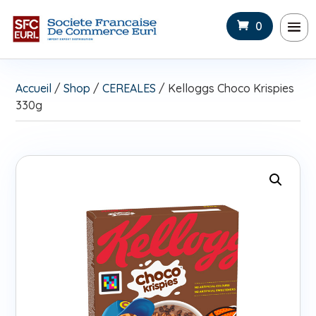
0
Accueil
/
Shop
/
CEREALES
/ Kelloggs Choco Krispies
330g