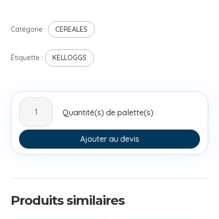
Catégorie :
CEREALES
Étiquette :
KELLOGGS
quantité
Quantité(s) de palette(s)
de
Kelloggs
Choco
Ajouter au devis
Krispies
330g
Produits similaires