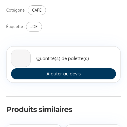
Catégorie :
CAFE
Étiquette :
JDE
quantité
Quantité(s) de palette(s)
de
GRAND
MERE
Ajouter au devis
250G
FR
Produits similaires