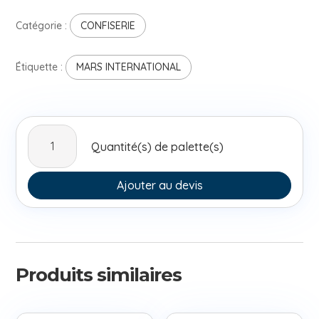
Catégorie :
CONFISERIE
Étiquette :
MARS INTERNATIONAL
quantité
Quantité(s) de palette(s)
de
Snickers
5x50gr
Ajouter au devis
(4+1)
Produits similaires