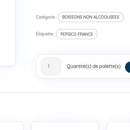
Catégorie :
BOISSONS NON ALCOOLISEES
Étiquette :
PEPSICO FRANCE
quantité
Quantité(s) de palette(s)
de
MIRANDA
FRAISE
FAT
330ML