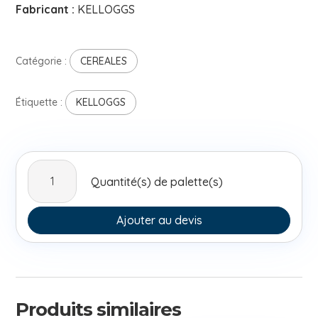
Fabricant :
KELLOGGS
Catégorie :
CEREALES
Étiquette :
KELLOGGS
quantité
Quantité(s) de palette(s)
de
Kelloggs
Special
Ajouter au devis
K
Granola
Drak
Chocolate
320g
Produits similaires