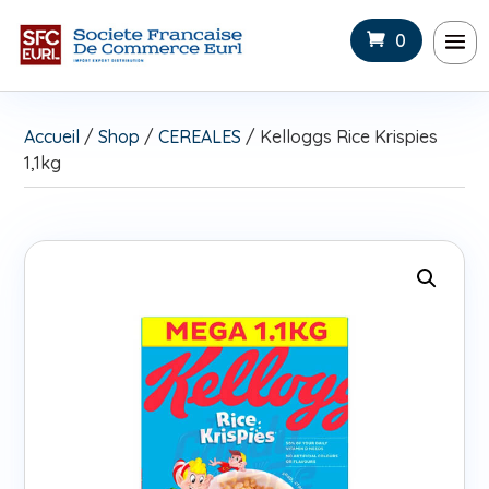
0
Accueil
/
Shop
/
CEREALES
/ Kelloggs Rice Krispies
1,1kg