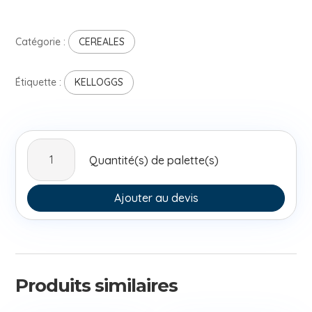
Catégorie :
CEREALES
Étiquette :
KELLOGGS
quantité
Quantité(s) de palette(s)
de
Kelloggs
Rice
Ajouter au devis
Krispies
1,1kg
Produits similaires